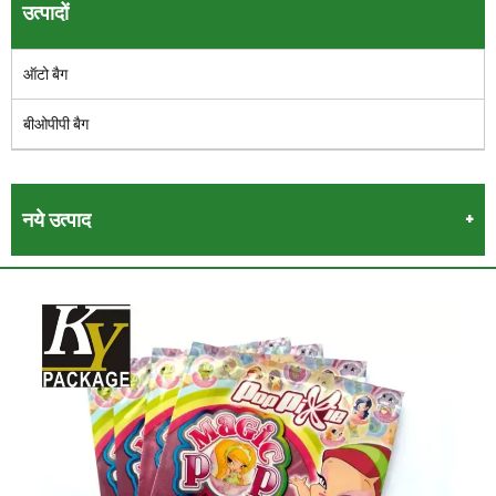
उत्पादों
ऑटो बैग
बीओपीपी बैग
नये उत्पाद