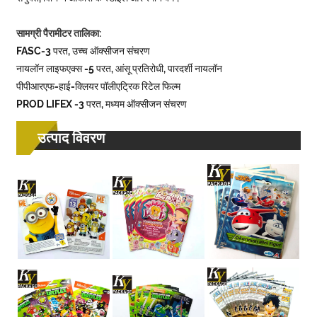
सामग्री पैरामीटर तालिका:
FASC-3 परत, उच्च ऑक्सीजन संचरण
नायलॉन लाइफएक्स -5 परत, आंसू प्रतिरोधी, पारदर्शी नायलॉन
पीपीआरएफ-हाई-क्लियर पॉलीएट्रिक रिटेल फिल्म
PROD LIFEX -3 परत, मध्यम ऑक्सीजन संचरण
उत्पाद विवरण