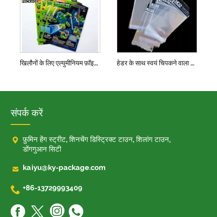
खिलौनों के लिए एल्युमीनियम फ़ॉइल प्लास्टिक पैकेजिंग बैग
हेडर के साथ स्वयं चिपकने वाला बैग हेडर के साथ
संपर्क करें

फ़ुमिन हेंग स्ट्रीट, शिनचेंग डिस्ट्रिक्ट टाउन, शिलांग टाउन,
डोंगगुआन सिटी

kaiyu@ky-package.com

+86-13729993409