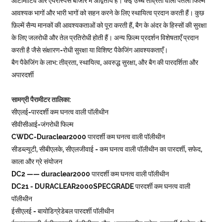
ऑटोमोटिव और एयरोस्पेस बाजार में अद्वितीय हैं। कई उच्च तीव्रता वाली पतली फिल्में
आवश्यक भागों और भारी भागों को सहन करने के लिए स्थायित्व प्रदान करती हैं। कुछ
फ़िल्में सैन्य मानकों की आवश्यकताओं को पूरा करती हैं, बैग के अंदर के हिस्सों की सुरक्षा
के लिए जलरोधी और तेल प्रतिरोधी होती हैं। अन्य फ़िल्म प्रदर्शन विशेषताएँ प्रदान
करती है जैसे संक्षारण-रोधी सुरक्षा या विशिष्ट पैकेजिंग आवश्यकताएँ।
बैग पैकेजिंग के लाभ: तीव्रता, स्थायित्व, अवरुद्ध सुरक्षा, और बैग की पारदर्शिता और
अपारदर्शी
सामग्री पैरामीटर तालिका:
सीएलई-पारदर्शी कम घनत्व वाली पॉलीथीन
सीवीसीआई-जंगरोधी फिल्म
CWDC-Duraclear2000 पारदर्शी कम घनत्व वाली पॉलीथीन
सीडब्ल्यूटी, सीबीएलके, सीएलजीवाई - कम घनत्व वाली पॉलीथीन का पारदर्शी, सफेद,
काला और ग्रे संयोजन
DC2 —— duraclear2000 पारदर्शी कम घनत्व वाली पॉलीथीन
DC21 - DURACLEAR2000SPECGRADE पारदर्शी कम घनत्व वाली
पॉलीथीन
ईसीएलई - बायोडिग्रेडेबल पारदर्शी पॉलीथीन