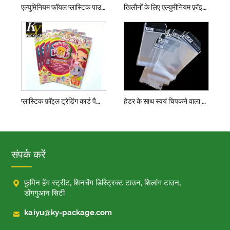
एल्युमिनियम फॉयल प्लास्टिक पाउच बैग सील करें
खिलौनों के लिए एल्युमीनियम फ़ॉइल प्लास्टिक पैकेजिंग बैग
प्लास्टिक फ़ॉइल ट्रेडिंग कार्ड पैकिंग हीट सील
हेडर के साथ स्वयं चिपकने वाला बैग हेडर के साथ
संपर्क करें

फ़ुमिन हेंग स्ट्रीट, शिनचेंग डिस्ट्रिक्ट टाउन, शिलांग टाउन,
डोंगगुआन सिटी

kaiyu@ky-package.com