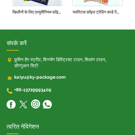
खिलौनों के लिए एल्युमीनियम फ़ॉइल प्लास्टिक पैकेजिंग बैग
प्लास्टिक फ़ॉइल ट्रेडिंग कार्ड पैकिंग हीट सील
संपर्क करें

फ़ुमिन हेंग स्ट्रीट, शिनचेंग डिस्ट्रिक्ट टाउन, शिलांग टाउन,
डोंगगुआन सिटी

kaiyu@ky-package.com

+86-13729993409
त्वरित नेविगेशन